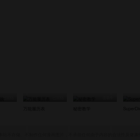
已完结
已完结
连载中
万能履历表
秘密教学
SuperDi
，本站不存储、不制作任何漫画图片，不承担任何由于内容的合法性及健康