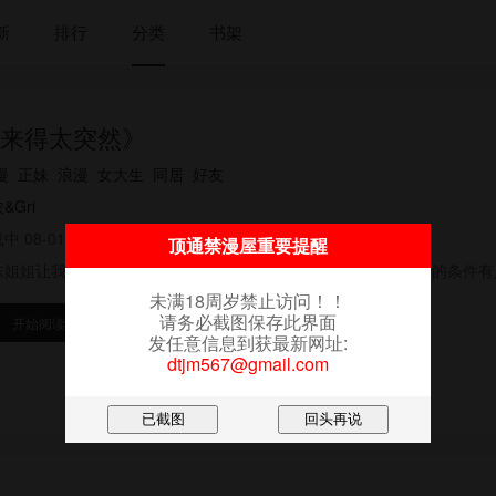
新
排行
分类
书架
来得太突然》
漫
正妹
浪漫
女大生
同居
好友
&Gri
中 08-01
顶通禁漫屋重要提醒
东姐姐让我当她的公寓管理员,而且还要付我高额薪水,只是她提出的条件有点
未满18周岁禁止访问！！
请务必截图保存此界面
开始阅读
放入书架
发任意信息到获最新网址:
dtjm567@gmail.com