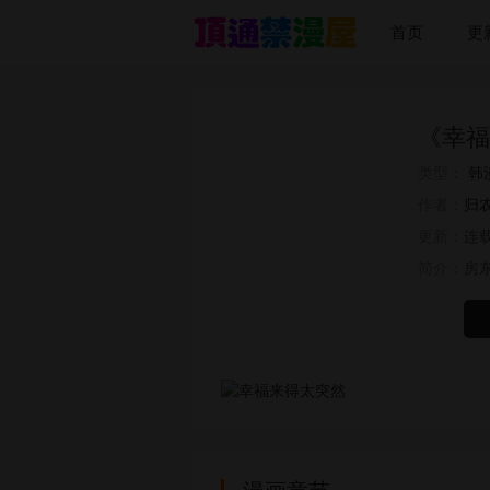
首页
更
《幸福
类型：
韩
作者：
归农
更新：
连载
简介：
房
漫画章节